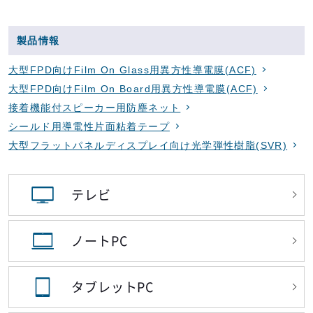
製品情報
大型FPD向けFilm On Glass用異方性導電膜(ACF)
大型FPD向けFilm On Board用異方性導電膜(ACF)
接着機能付スピーカー用防塵ネット
シールド用導電性片面粘着テープ
大型フラットパネルディスプレイ向け光学弾性樹脂(SVR)
テレビ
ノートPC
タブレットPC