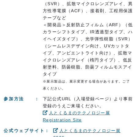
（SVR）、拡散マイクロレンズアレイ、異
方性導電膜（ACF）、接着剤、工程用保護
テープなど
＜開発品＞反射防止フィルム（ARF）（低
カラーシフトタイプ、IR透過型タイプ、ハ
イヘイズタイプ）、光学弾性樹脂（SVR）
（シームレスデザイン向け、UVカットタ
イプ、アンビエントライト向け）、拡散マ
イクロレンズアレイ（楕円タイプ）、低反
射塗料、防曇樹脂、防曇フィルムモスアイ
タイプ
※展示製品は、展示変更する場合があります。ご了
承ください。
参加方法
下記公式URL（入場登録ページ）より事前
登録のうえご来場ください。
人とくるまのテクノロジー展
Registration Site
公式ウェブサイト
人とくるまのテクノロジー展