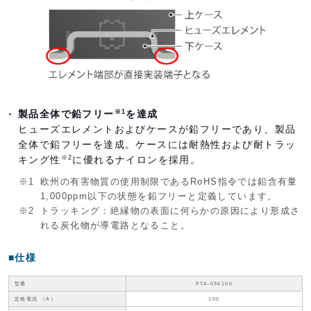
製品全体で鉛フリー
を達成
※1
ヒューズエレメントおよびケースが鉛フリーであり、製品
全体で鉛フリーを達成。ケースには耐熱性および耐トラッ
キング性
に優れるナイロンを採用。
※2
※1
欧州の有害物質の使用制限であるRoHS指令では鉛含有量
1,000ppm以下の状態を鉛フリーと定義しています。
※2
トラッキング：絶縁物の表面に何らかの原因により形成さ
れる炭化物が導電路となること。
■仕様
型番
PTA-036100
定格電流 （A）
100