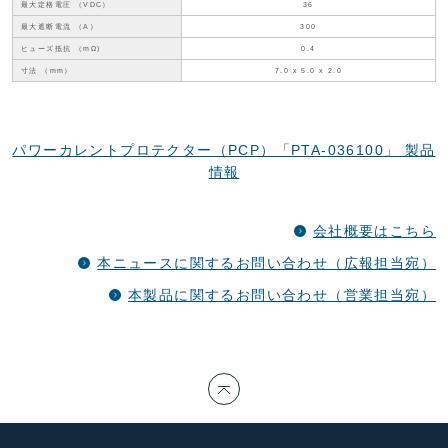
最大定格電圧 （VDC）
36
最大遮断電流 （A）
300
ヒューズ抵抗 （mΩ)
0.4
寸法 （mm）
7.0 x 5.0 x 2.0
パワーカレントプロテクター（PCP）「PTA-036100」 製品
情報
会社概要はこちら
本ニュースに関するお問い合わせ（広報担当宛）
本製品に関するお問い合わせ（営業担当宛）