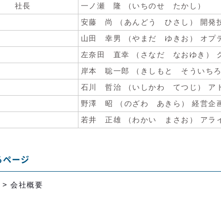
社長
一ノ瀬 隆 （いちのせ たかし）
安藤 尚 （あんどう ひさし） 開発
山田 幸男 （やまだ ゆきお） オ
左奈田 直幸 （さなだ なおゆき） 
岸本 聡一郎 （きしもと そういち
石川 哲治 （いしかわ てつじ） 
野澤 昭 （のざわ あきら） 経営企
若井 正雄 （わかい まさお） アラ
るページ
 >
会社概要