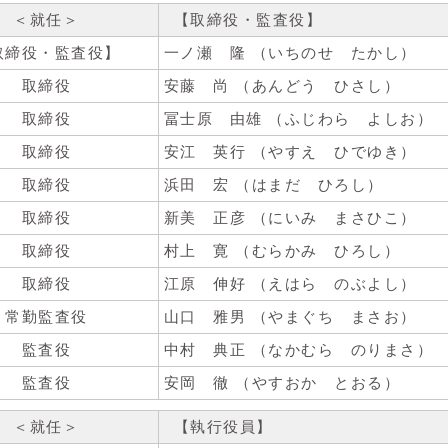
＜就任＞
【取締役・監査役】
取締役・監査役】
一ノ瀬 隆 （いちのせ たかし）
取締役
安藤 尚 （あんどう ひさし）
取締役
冨士原 由雄 （ふじわら よしお）
取締役
安江 英行 （やすえ ひでゆき）
取締役
浜田 宏 （はまだ ひろし）
取締役
新美 正彦 （にいみ まさひこ）
取締役
村上 寛 （むらかみ ひろし）
取締役
江原 伸好 （えはら のぶよし）
常勤監査役
山口 雅男 （やまぐち まさお）
監査役
中村 典正 （なかむら のりまさ）
監査役
安岡 徹 （やすおか とおる）
＜就任＞
【執行役員】