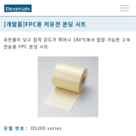
men
u
[개발품]FPC용 저유전 본딩 시트
유전율이 낮고 접착 강도가 뛰어나 180℃에서 접합 가능한 고속
전송용 FPC 본딩 시트.
모델 번호
D5200 series