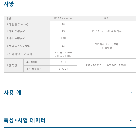
사양
품번
D5200 series
비고
박리 필름 두께(μm)
38
테이프 두께(μm)
25
12-50(μm)까지 대응 가능
박리지 두께(μm)
130
90°박리 강도 측정치
접착 강도(N/10mm)
13
(대 동박면)
250㎜×100m
표준 사이즈(폭 × 길이)
500㎜×100m
유전율(Dk)
2.30
유전 특성
ASTMD2520 (JISC2565),10GHz
유전 정접(Df)
0.0025
사용 예
특성・시험 데이터