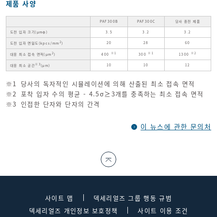
제품 사양
PAF300B
PAF300C
당사 종전 제품
도전 입자 크기(μmφ)
3.5
3.2
3.2
2
20
28
60
도전 입자 면밀도(kpcs/mm
)
2
※1
※1
※2
대응 최소 접속 면적(μm
)
400
300
1300
※3
10
10
12
대응 최소 공간
(μm)
※1
당사의 독자적인 시뮬레이션에 의해 산출된 최소 접속 면적
※2
포착 입자 수의 평균 - 4.5σ≥3개를 충족하는 최소 접속 면적
※3
인접한 단자와 단자의 간격
이 뉴스에 관한 문의처
사이트 맵
덱세리얼즈 그룹 행동 규범
덱세리얼즈 개인정보 보호정책
사이트 이용 조건