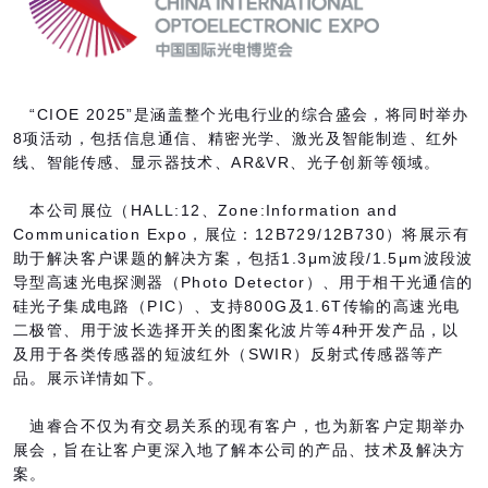
“
CIOE 2025
”是涵盖整个光电行业的综合盛会，将同时举办
8
项活动，包括信息通信、精密光学、激光及智能制造、红外
线、智能传感、显示器技术、
AR&VR
、光子创新等领域。
本公司展位（
HALL:12
、
Zone:Information and
Communication Expo
，展位：
12B729/12B730
）将展示有
助于解决客户课题的解决方案，包括1.3μ
m
波段/1.5μ
m
波段波
导型高速光电探测器（
Photo Detector
）、用于相干光通信的
硅光子集成电路（
PIC
）、支持
800G
及
1.6T
传输的高速光电
二极管、用于波长选择开关的图案化波片等
4
种开发产品，以
及用于各类传感器的短波红外（
SWIR
）反射式传感器等产
品。展示详情如下。
迪睿合不仅为有交易关系的现有客户，也为新客户定期举办
展会，旨在让客户更深入地了解本公司的产品、技术及解决方
案。