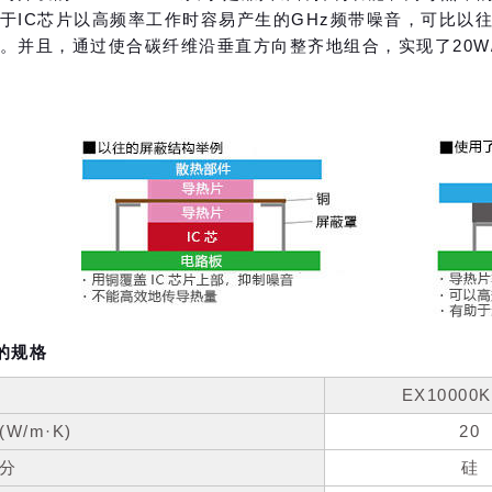
于IC芯片以高频率工作时容易产生的GHz频带噪音，可比以
。并且，通过使合碳纤维沿垂直方向整齐地组合，实现了20W/
的规格
EX10000
(W/m·K)
20
分
硅