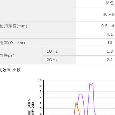
灰色
40～6
使用厚度(mm)
0.5～4
4.1
阻率
(Ω・cm)
10
1GHz
1.8
导率µr″
2GHz
2.1
制效果 比较