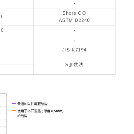
-
Shore OO
0
ASTM D2240
.0
-
-
JIS K7194
S参数法