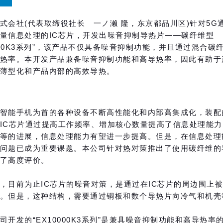
品
式会社(代表取缔役社长 一ノ濑 隆，东京都品川区)针对5G
量信息处理的IC芯片，开发出噪音抑制导热片——碳纤维型
0000K3系列”，该产品不仅具备噪音抑制功能，并且通过混合碳
热率。本开发产品兼备噪音抑制功能和高导热率，因此有助于
薄型化和产品内部的高效导热。
智能手机为首的各种设备不断高性能化和内部高集成化，装配
IC芯片通过提高工作频率、增加核心数量提高了信息处理能力。
等的进展，信息处理能力有望进一步提高。但是，在信息处理
问题已成为重要课题。本公司针对热对策推出了使用碳纤维的
了高度评价。
，目前为止IC芯片的噪音对策，是通过在IC芯片的周边围上
。但是，这种结构，需要通过铜板和数个导热片向冷气和机壳
司开发的“EX10000K3系列”是兼具噪音抑制功能和高导