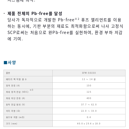
제품 전체의 Pb-free를 달성
당사가 독자적으로 개발한 Pb-free
퓨즈 엘리먼트를 이용
※2
하는 동시에, 기판 부분의 재료도 최적화함으로써 나사 고정식
SCP로써는 처음으로 완Pb-free를 실현하여, 환경 부하 저감
에 기여.
■사양
품번
SFM-50150
배터리 팩 직렬 셀 수
12 ～ 14 셀
정격 전류 (A)
150
※3
최대 정격 전압 (VDC)
125
최대 차단 전류 (A)
400
동작 전압 범위 (V)
37.7 ～ 62.0
히터 저항 (Ω)
22.0 ～ 33.0
퓨즈부 저항 (mΩ)
0.4
크기 (mm)
40.0 x 29.4 x 18.0