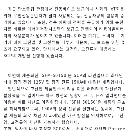
최근 탄소중립 관점에서 전동바이크 보급이나 사회의 IoT화를
위해 무인전동운반차가 널리 사용되는 등, 전동차량의 활용이 증
가하고 있습니다. 또한, 전동 차량에 전력을 공급하기 위해 축전
지를 비롯한 에너지저장시스템의 보급도 진행되어 리튬이온배터
리의 사용분야가 넓어지고 있습니다. 이러한 기기는 소비자 IT기
기에 비해 고전압 및 고전류를 다루기 때문에, 그 보호를 위한 퓨
즈가 요구되고 있어, 당사에서는 고전압, 고전류에 대응하는
SCP의 개발을 진행해 왔습니다.
이번에 제품화한 'SFM-50150'은 SCP의 라인업으로 최대인
최대 정격 전압 125V 및 정격 전류 150A에 대응한 제품입니다.
일반적으로 고전압 제품일수록 리튬 이온 배터리의 과전류가
발생했을 때 일어나는 아크 방전의 영향이 크고, 퓨즈 엘리먼트를
이용한 회로 차단도 어려워집니다. ‘SFM-50150’은 제품의 구조
를 최적화함으로써, 150A의 정격 전류를 실현하는 동시에, 고전
압 제품의 회로 차단 시 과제였던 아크 방전을 억제하여여, 고전
압, 고전류의 차단을 가능하게 했습니다.
또한, 당사의 나사 고정형 SCP로서는 처음으로 완전한 Pb-free