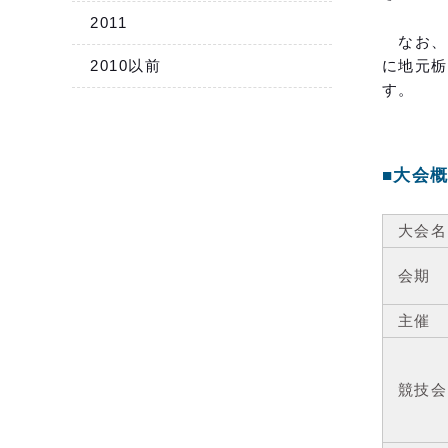
2011
なお、当
2010以前
に地元栃
す。
■大会
大会名
会期
主催
競技会